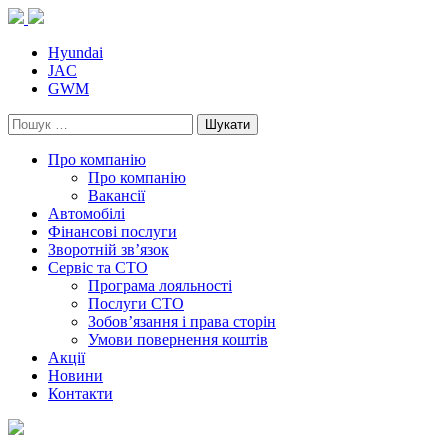
Skip
to
content
Hyundai
JAC
GWM
Пошук:
Про компанію
Про компанію
Вакансії
Автомобілі
Фінансові послуги
Зворотній зв’язок
Cервіс та СТО
Програма лояльності
Послуги СТО
Зобов’язання і права сторін
Умови повернення коштів
Акції
Новини
Контакти