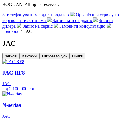
BOGDAN. All rights reserved.
Зателефонувати у відділ продажів
Організація сервісу та
торгівлі запчастинами
Запис на тест-драйв
Знайти
дилера
Запис на сервіс
Замовити консультацію
Головна
/
JAC
JAC
Легкові
Вантажні
Мікроавтобуси
Пікапи
JAC RF8
JAC
від 2 100 000 грн
N-serias
JAC