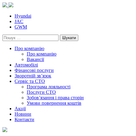
Skip
to
content
Hyundai
JAC
GWM
Пошук:
Про компанію
Про компанію
Вакансії
Автомобілі
Фінансові послуги
Зворотній зв’язок
Cервіс та СТО
Програма лояльності
Послуги СТО
Зобов’язання і права сторін
Умови повернення коштів
Акції
Новини
Контакти