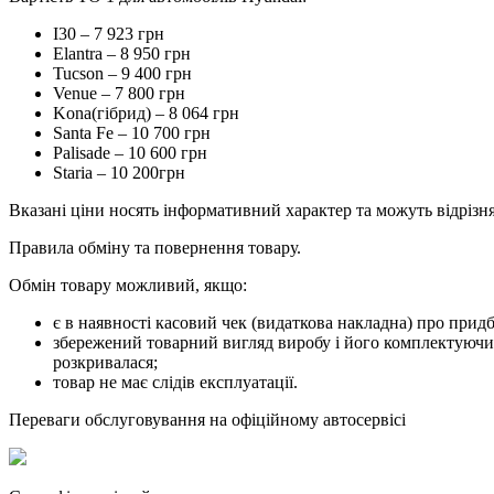
I30 – 7 923 грн
Elantra – 8 950 грн
Tucson – 9 400 грн
Venue – 7 800 грн
Kona(гібрид) – 8 064 грн
Santa Fe – 10 700 грн
Palisade – 10 600 грн
Staria – 10 200грн
Вказані ціни носять інформативний характер та можуть відрізня
Правила обміну та повернення товару.
Обмін товару можливий, якщо:
є в наявності касовий чек (видаткова накладна) про прид
збережений товарний вигляд виробу і його комплектуючих:
розкривалася;
товар не має слідів експлуатації.
Переваги обслуговування на офіційному автосервісі