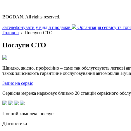
BOGDAN. All rights reserved.
Зателефонувати у відділ продажів
Організація сервісу та то
Головна
/
Послуги СТО
Послуги СТО
Швидко, якісно, професійно – саме так обслуговують легкові ав
також здійснюють гарантійне обслуговування автомобілів Hyunda
Запис на сервіс
Сервісна мережа нараховує близько 20 станцій сервісного обслу
Повний комплекс послуг:
Діагностика