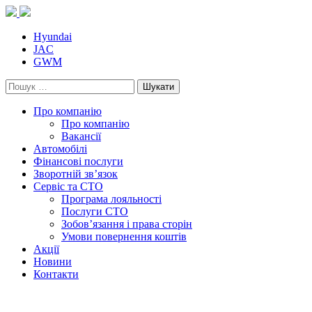
Skip
to
content
Hyundai
JAC
GWM
Пошук:
Про компанію
Про компанію
Вакансії
Автомобілі
Фінансові послуги
Зворотній зв’язок
Cервіс та СТО
Програма лояльності
Послуги СТО
Зобов’язання і права сторін
Умови повернення коштів
Акції
Новини
Контакти