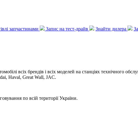
ргівлі запчастинами
Запис на тест-драйв
Знайти дилера
З
томобілі всіх брендів і всіх моделей на станціях технічного обс
i, Haval, Great Wall, JAC.
говування по всій території України.