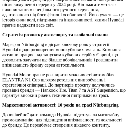
після вимушеної перерви у 2024 році. Він змагатиметься з
використанням спеціального ручного керування,
адаптованого під його фізичні особливості. Його участь — це
історія сили волі, підтримки та інклюзивності, якими Hyundai
прагне надихати весь світ.
Стратегія розвитку автоспорту та глобальні плани
Марафон Nürburgring відіграє ключову роль у стратегії
Hyundai щодо розширення монокубкових змагань. Компанія
активно працює над запуском кубкових серій у Європі, що
дозволить залучити ще більше вболівальників і розширити
впізнаваність бренду серед автоспільноти.
Hyundai Motor прагне розширити можливості автомобіля
ELANTRA N1 Cup шляхом ретельних випробувань і
стратегічної співпраці. До партнерів проєкту долучились
провідні бренди — Hankook Tire, Titan 7 та AST Suspension, що
гарантує високий рівень технічної підтримки на трасі.
Маркетингові активності: 10 років на трасі Nürburgring
До ювілейної дати команда Hyundai підготувала масштабну
промокампанію, для підвищення впізнаваності та лояльності
до бренду. Це передбачає створення цікавого контенту,