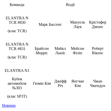
Команда
Водії
ELANTRA N
Мануель
Крістофер
TCR #830
Марк Бассенг
Лаук
Джонс
(клас TCR)
ELANTRA N
Брайсон
Майкл
Мейсон
Роберт
TCR #831
Морріс
Льюїс
Філіп
Вікенс
(клас TCR)
ELANTRA N1
Кубок
Джефф
Янгчан
Чжан
автомобіля
Гюмін Кім
Річ
Кім
Чжендун
№303
(клас SP3T)
Новини