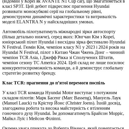
(відомий у Кореї як AVANTE N1 Cup car), що змагатиметься в
класі SP3T. Цей дебют підкреслює прагнення Hyundai
розвивати монокубкові серії на глобальному рівні,
демонструючи динамічні характеристики та витривалість
моделі ELANTRA N у найскладніших умовах.
Автомобіль пілотуватимуть міжнародні зірки автоспорту
(більш детально нижче), серед яких: Юнгчан Кім з Кореї,
юніорський пілот Hyundai і висхідна зірка фестивалю Hyundai
N Festival. Гюмін Кім, чемпіон класу N1 у 2023 і 2024 років на
Hyundai N Festival, пілот з Китаю Чжан Чжень Донг – чинний
чемпіон TCR Asia, і Джефф Рікка зі Сполучених Штатів,
чемпіон сезону TC America 2024. Цей склад не лише посилює
конкурентоспроможність команди, а й демонструє глобальну
стратегію розвитку бренду.
Клас TCR: прагнення до п’ятої перемоги поспіль
У класі TCR команда Hyundai Motor виступає з потужним
складом пілотів: Марк Басенг (Marc Basseng), Мануель Лаук
(Manuel Lauck) та Крістер Йонс (Christer Joens). Їхній досвід,
злагоджена робота та висока майстерність є втіленням
гоночного духу Hyundai. Їм допомагатимуть Брайсон Морріс,
Майкл Луїс і Мейсон Філіппі.
Окрема увага прикута до Роберта Вікенса, який повертається