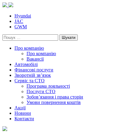
Skip
to
content
Hyundai
JAC
GWM
Пошук:
Про компанію
Про компанію
Вакансії
Автомобілі
Фінансові послуги
Зворотній зв’язок
Cервіс та СТО
Програма лояльності
Послуги СТО
Зобов’язання і права сторін
Умови повернення коштів
Акції
Новини
Контакти