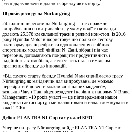
раз підкреслюючи відданість бренду автоспорту.
10 років досвіду на Nürburgring
24-годинні перегони на Nürburgring — це справжнє
випробування на витривалість, у якому водії та команди
долають 25,378 км складної траси в режимі нон-стоп. Із 2016
року Hyundai Motor використовує цю подію як тестову
платформу для перевірки та вдосконалення серійних
спортивних моделей лінійки N. Дані, зібрані під час
перегонів, допомагають покращити продуктивність і
надійність автомобілів, а сама участь стала символом
прагнення бренду до інновацій.
«Від самого старту бренду Hyundai N ми сприймаємо трасу
Nürburgring як майданчик для випробувань, де можемо
перевірити й довести можливості наших моделей», —
зазначив Чжун Пак, віцепрезидент і керівник напряму N Brand
Management. «10 років участі — це підтвердження нашої
відданості автоспорту, і ми налаштовані й надалі домінувати в
класі TCR».
Дебют ELANTRA N1 Cup car у класі SP3T
Уперше на трасу Nürburgring вийде ELANTRA N1 Cup car