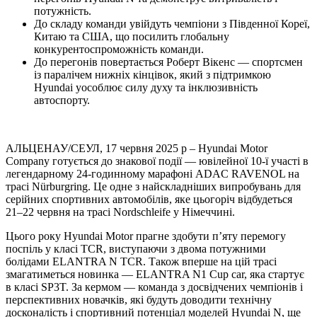
потужність.
До складу команди увійдуть чемпіони з Південної Кореї,
Китаю та США, що посилить глобальну
конкурентоспроможність команди.
До перегонів повертається Роберт Вікенс — спортсмен
із паралічем нижніх кінцівок, який з підтримкою
Hyundai уособлює силу духу та інклюзивність
автоспорту.
АЛЬЦЕНАУ/СЕУЛ, 17 червня 2025 р – Hyundai Motor
Company готується до знакової події — ювілейної 10-ї участі в
легендарному 24-годинному марафоні ADAC RAVENOL на
трасі Nürburgring. Це одне з найскладніших випробувань для
серійних спортивних автомобілів, яке цьогоріч відбудеться
21–22 червня на трасі Nordschleife у Німеччині.
Цього року Hyundai Motor прагне здобути п’яту перемогу
поспіль у класі TCR, виступаючи з двома потужними
болідами ELANTRA N TCR. Також вперше на цій трасі
змагатиметься новинка — ELANTRA N1 Cup car, яка стартує
в класі SP3T. За кермом — команда з досвідчених чемпіонів і
перспективних новачків, які будуть доводити технічну
досконалість і спортивний потенціал моделей Hyundai N, ще