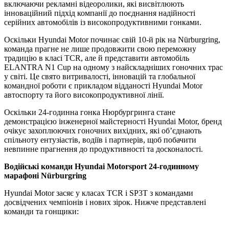
включаючи рекламні відеоролики, які висвітлюють
інноваційний підхід компанії до поєднання надійності
серійних автомобілів із високопродуктивними гонками.
Оскільки Hyundai Motor починає свій 10-й рік на Nürburgring,
команда прагне не лише продовжити свою переможну
традицію в класі TCR, але й представити автомобіль
ELANTRA N1 Cup на одному з найскладніших гоночних трас
у світі. Це свято витривалості, інновацій та глобальної
командної роботи є прикладом відданості Hyundai Motor
автоспорту та його високопродуктивної лінії.
Оскільки 24-годинна гонка Нюрбургринга стане
демонстрацією інженерної майстерності Hyundai Motor, бренд
очікує захоплюючих гоночних вихідних, які об’єднають
спільноту ентузіастів, водіїв і партнерів, щоб побачити
невпинне прагнення до продуктивності та досконалості.
Водійські команди Hyundai Motorsport 24-годинному
марафоні Nürburgring
Hyundai Motor засяє у класах TCR і SP3T з командами
досвідчених чемпіонів і нових зірок. Нижче представлені
команди та гонщики: