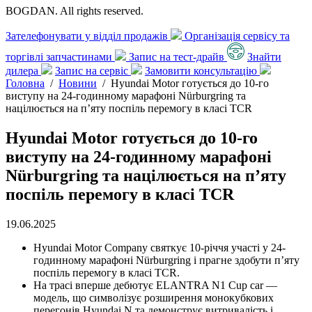
BOGDAN. All rights reserved.
Зателефонувати у відділ продажів
Організація сервісу та
торгівлі запчастинами
Запис на тест-драйв
Знайти
дилера
Запис на сервіс
Замовити консультацію
Головна
/
Новини
/
Hyundai Motor готується до 10-го
виступу на 24-годинному марафоні Nürburgring та
націлюється на п’яту поспіль перемогу в класі TCR
Hyundai Motor готується до 10-го
виступу на 24-годинному марафоні
Nürburgring та націлюється на п’яту
поспіль перемогу в класі TCR
19.06.2025
Hyundai Motor Company святкує 10-річчя участі у 24-
годинному марафоні Nürburgring і прагне здобути п’яту
поспіль перемогу в класі TCR.
На трасі вперше дебютує ELANTRA N1 Cup car —
модель, що символізує розширення монокубкових
перегонів Hyundai N та демонструє витривалість і