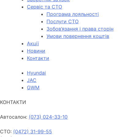
Cервіс та СТО
Програма лояльності
Послуги СТО
Зобов’язання і права сторін
Умови повернення коштів
Акції
Новини
Контакти
Hyundai
JAC
GWM
КОНТАКТИ
Автосалон:
(073) 024-33-10
СТО:
(0472) 31-99-55